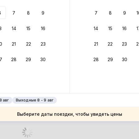
 до 30% за бронь
6
7
8
9
7
8
9
1
бонусами
ценки проживания
3
14
15
16
14
15
16
1
йте быстрое бронирование
0
21
22
23
21
22
23
2
ное подтверждение брони без ожидания ответа от хозяина
7
28
29
30
28
29
30
зяин
 до 4%
руйте до 31 августа 2026 — и получите кэшбэк бонусами пос
нее
8 авг
Выходные 8 - 9 авг
Выберите даты поездки, чтобы увидеть цены