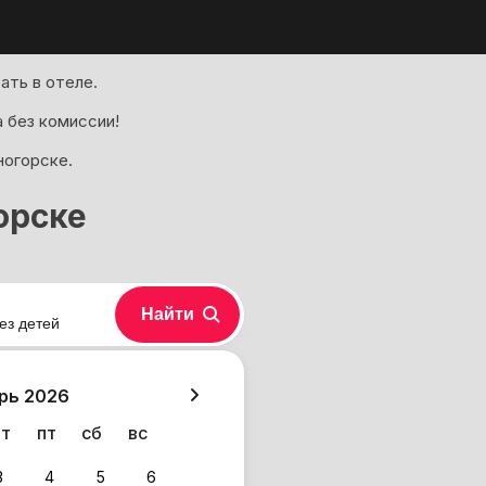
ать в отеле.
 без комиссии!
ногорске.
орске
Найти
ез детей
хазия
рь 2026
чт
пт
сб
вс
3
4
5
6