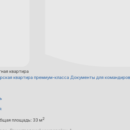
тная квартира
рская квартира премиум-класса Документы для командиро
ь
я
2
бщая площадь: 33 м