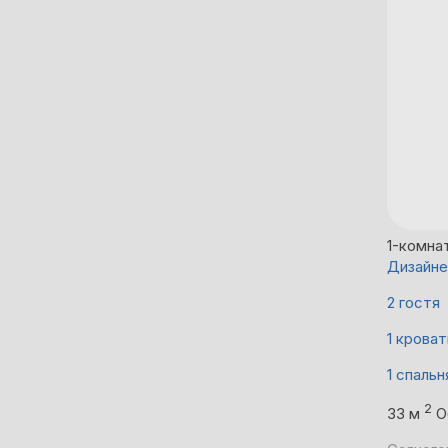
1-комна
Дизайне
2 гостя
1 кроват
1 спальн
2
33 м
О