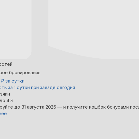
остей
рое бронирование
0
₽
за сутки
ть за 1 сутки при заезде сегодня
зяин
 до 4%
руйте до 31 августа 2026 — и получите кэшбэк бонусами пос
нее