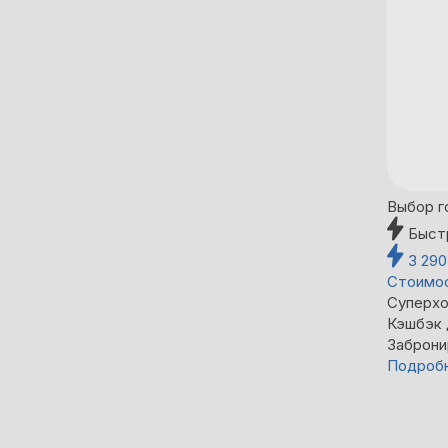
Выбор г
Быст
3 29
Стоимос
Суперхо
Кэшбэк
Заброни
Подроб