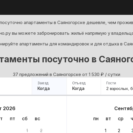
посуточно апартаменты в Саяногорске дешевле, чем прожив
но.ру вы можете забронировать жильё напрямую у владельца
нируйте апартаменты для командировок и для отдыха в Сая
таменты посуточно в Саяног
37 предложений в Саяногорске oт 1 530
₽
/ сутки
Заезд
Отъезд
Гости
Когда
Когда
2 взрослых,
б
ример
Санкт-Петербург
Москва
Сочи
Минск
Казань
Дагестан
Кисловодск
Аб
т 2026
Сентяб
Квартиры
Гостиницы
Дома
Частный сектор
т
пт
сб
вс
пн
вт
ср
риантов
1
2
1
2