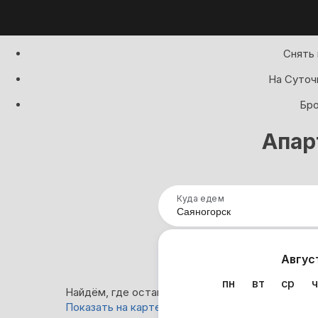
Снять 
На Суточ
Бро
Апар
Куда едем
Нап
Авгус
пн
вт
ср
ч
Найдём, где остановиться в Саяногорске: 37 ва
Показать на карте