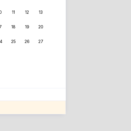
0
11
12
13
7
18
19
20
4
25
26
27
ле оценки проживания.