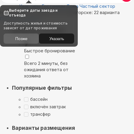
Квартиры
Гостиницы
Дома
Частный сектор
Выберите даты заезда и
Найдём, где остановиться в Саяногорске: 22 варианта
отъезда
Показать на карте
Доступность жилья и стоимость
зависят от дат проживания
Выбирайте лучшее
Позже
Указать
Быстрое бронирование
Всего 2 минуты, без
ожидания ответа от
хозяина
Популярные фильтры
бассейн
включён завтрак
трансфер
Варианты размещения