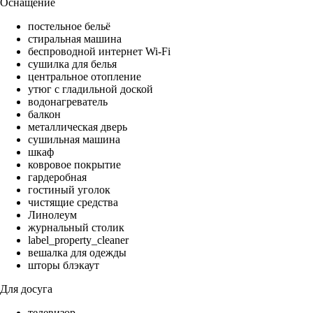
Оснащение
постельное бельё
стиральная машина
беспроводной интернет Wi-Fi
сушилка для белья
центральное отопление
утюг с гладильной доской
водонагреватель
балкон
металлическая дверь
сушильная машина
шкаф
ковровое покрытие
гардеробная
гостиный уголок
чистящие средства
Линолеум
журнальный столик
label_property_cleaner
вешалка для одежды
шторы блэкаут
Для досуга
телевизор