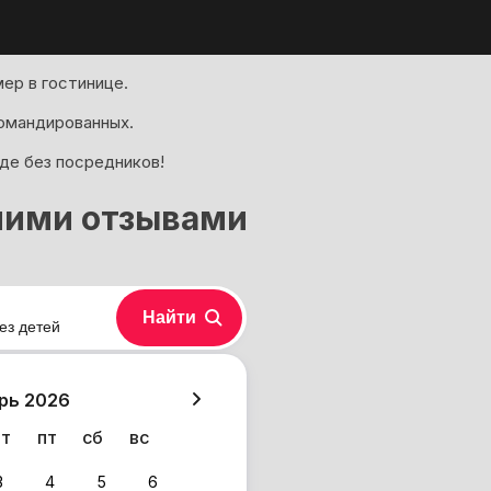
ер в гостинице.
омандированных.
оде без посредников!
ошими отзывами
Найти
ез детей
хазия
рь 2026
чт
пт
сб
вс
3
4
5
6