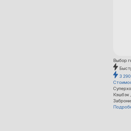
Выбор г
Быст
3 29
Стоимос
Суперхо
Кэшбэк
Заброни
Подроб