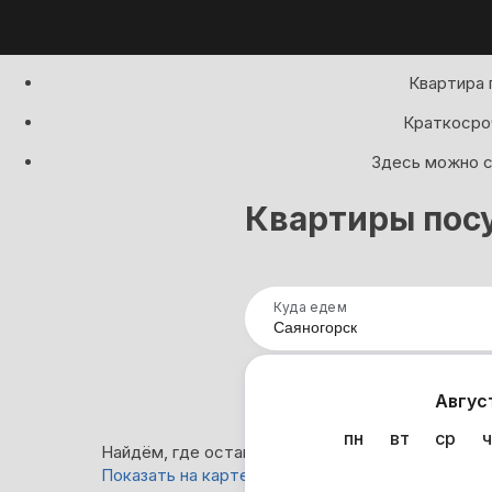
Квартира 
Краткосроч
Здесь можно с
Квартиры посу
Куда едем
Нап
Авгус
пн
вт
ср
ч
Найдём, где остановиться в Саяногорске: 26 ва
Показать на карте