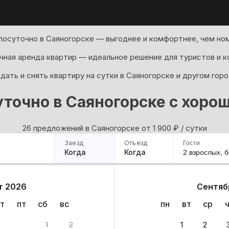
посуточно в Саяногорске — выгоднее и комфортнее, чем ном
ная аренда квартир — идеальное решение для туристов и к
дать и снять квартиру на сутки в Саяногорске и другом гор
точно в Саяногорске с хор
26 предложений в Саяногорске oт 1 900
₽
/ сутки
Заезд
Отъезд
Гости
Когда
Когда
2 взрослых,
б
ример
Санкт-Петербург
Москва
Сочи
Минск
Казань
Дагестан
Кисловодск
Аб
т 2026
Сентяб
Квартиры
Гостиницы
Дома
Частный сектор
т
пт
сб
вс
пн
вт
ср
риантов
1
2
1
2