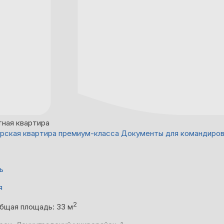
тная квартира
рская квартира премиум-класса Документы для командиро
ь
я
2
бщая площадь: 33 м