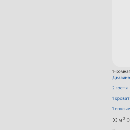
1-комна
Дизайне
2 гостя
1 кроват
1 спальн
2
33 м
О