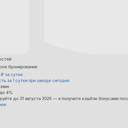
остей
рое бронирование
0
₽
за сутки
ть за 1 сутки при заезде сегодня
зяин
 до 4%
руйте до 31 августа 2026 — и получите кэшбэк бонусами пос
нее