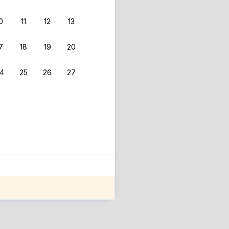
0
11
12
13
7
18
19
20
4
25
26
27
ле оценки проживания.