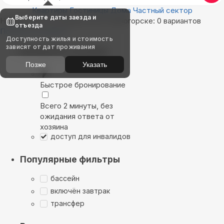
Квартиры
Гостиницы
Дома
Частный сектор
Выберите даты заезда и
Найдём, где остановиться в Саяногорске: 0 вариантов
отъезда
Показать на карте
Доступность жилья и стоимость
зависят от дат проживания
Выбирайте лучшее
Позже
Указать
Быстрое бронирование
Всего 2 минуты, без
ожидания ответа от
хозяина
доступ для инвалидов
Популярные фильтры
бассейн
включён завтрак
трансфер